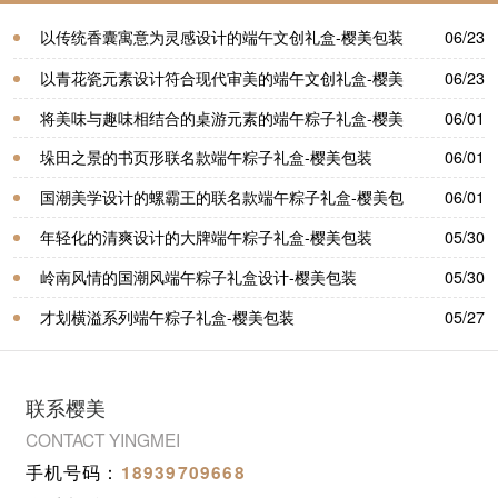
以传统香囊寓意为灵感设计的端午文创礼盒-樱美包装
06/23
以青花瓷元素设计符合现代审美的端午文创礼盒-樱美
06/23
包装
将美味与趣味相结合的桌游元素的端午粽子礼盒-樱美
06/01
包装
垛田之景的书页形联名款端午粽子礼盒-樱美包装
06/01
国潮美学设计的螺霸王的联名款端午粽子礼盒-樱美包
06/01
装
年轻化的清爽设计的大牌端午粽子礼盒-樱美包装
05/30
岭南风情的国潮风端午粽子礼盒设计-樱美包装
05/30
才划横溢系列端午粽子礼盒-樱美包装
05/27
联系樱美
CONTACT YINGMEI
手机号码：
18939709668