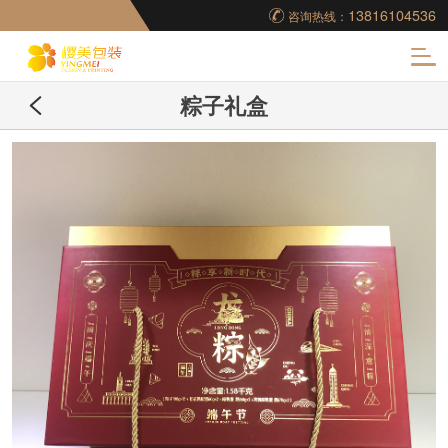
13816104536
咨询热线：
化
粽子礼盒
妆品包装盒工厂,高档
包装盒定制,创意包装
盒设计,包装盒制作