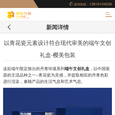
13816104536
咨询热线：
化
新闻详情
妆品包装盒工厂,高档
包装盒定制,创意包装
以青花瓷元素设计符合现代审美的端午文创
礼盒-樱美包装
盒设计,包装盒制作
这款端午限定推出的丹青玲珑系列
端午文创礼盒
，以中国瓷
器的主流品种之一
--青花瓷为灵感
，并提取相应的丹青色彩
进行渲染，兼顾产品的生活气息和艺术气息。