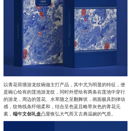
以青花荷塘游龙纹碗做主打产品，其中尤为明显的特征，便
是碗心绘有的莲池游龙纹，同时外壁绘有两条在莲池中穿行
的游龙，周边的莲花、水草随之呈翻舞状，画面极具韵律动
感，纹饰线条纤细柔和，结合呈色蓝且略带灰色的青花元
素，
端午文创礼盒
凸显恢弘大气而又古典温婉的气质。