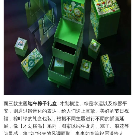
而三款主题
端午粽子礼盒
才划横溢、粽是幸运以及粽愿平
--
安
，则通过谐音化的表达，给人们送上真挚、美好的节日祝
福，粽叶绿的礼盒包装，根据不同主题进行不同的插画延
展，像【才划横溢】系列，图案以端午龙舟、粽子、浪花等
为灵感，将
“划”出来的风调雨顺、事事如意等祝愿送给人