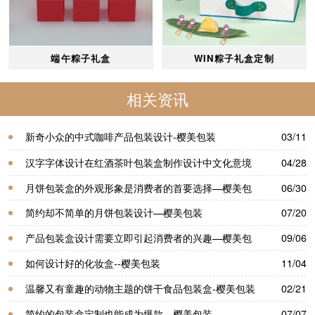
端午粽子礼盒
WIN粽子礼盒定制
相关资讯
新奇小众的中式咖啡产品包装设计-樱美包装
03/11
汉字字体设计在红酒茶叶包装盒制作设计中文化意境
04/28
的表现—樱美包装
月饼包装盒的外观形象是消费者的首要选择—樱美包
06/30
装
简约却不简单的月饼包装设计—樱美包装
07/20
产品包装盒设计需要立即引起消费者的兴趣—樱美包
09/06
装
如何设计好的化妆盒--樱美包装
11/04
温馨又有童趣的动物主题的饼干食品包装盒-樱美包装
02/21
简约的包装盒定制也能成为爆款—樱美包装
07/07