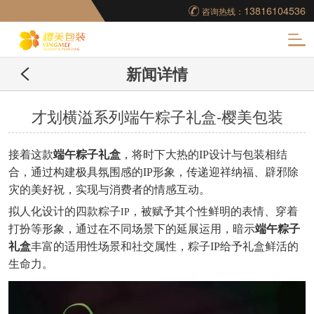
13816104536
咨询热线：
化
新闻详情
妆品包装盒工厂,高档
包装盒定制,创意包装
才划横溢系列端午粽子礼盒-樱美包装
盒设计,包装盒制作
接着这款
端午粽子礼盒
，将时下大热的
IP设计与包装相结
合
，通过构建极具氛围感的
IP形象
，传递迎祥纳福、辟邪除
灾的美好祝，实现与消费者的情感互动。
拟人化设计的四款粽子
，被赋予其个性鲜明的表情、穿着
IP
打扮等形象，通过在不同场景下的延展运用，暗示
端午粽子
礼盒
丰富的适用性场景和社交属性，粽子
IP给予礼盒鲜活的
生命力
。