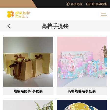
13816104536
咨询热线：
化
高档手提袋
妆品包装盒工厂,高档
包装盒定制,创意包装
盒设计,包装盒制作
蝴蝶结提手 手提袋
高档蝴蝶结手提袋