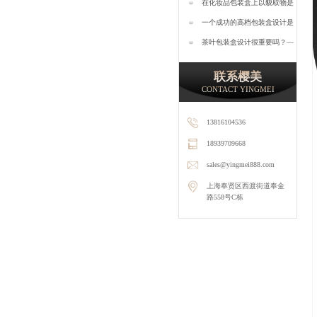
运用会起到什么效果？—樱美
在化妆品包装盒上以貌取物是
包装
消费者的直观选择—樱美包装
一个成功的高档包装盒设计是
怎样的？—樱美包装
茶叶包装盒设计很重要吗？—
樱美包装
联系樱美
CONTACT YINGMEI
13816104536
18939709668
sales@yingmei888.com
上海奉贤区西渡街道奉金
路558号C栋