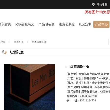
网站地图
所有图片均为
樱美首页
化妆品包装盒
产品包装盒
创意包装盒
礼盒定制
产品中心
盒定制
红酒礼盒
红酒纸质礼盒
红酒礼盒
红酒纸质礼盒
【起定量】红酒礼盒定制设计 起定量3
【工艺、材质】特种纸裱2.5mm灰
【规格、尺寸】红酒礼盒定制设计可
【生产资质】印刷许可、组织机构代码
【使用范围】用于红酒礼盒、包装盒
咨询热线：400-836-8708
手 机：13816104536