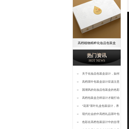
高档植物精粹化妆品包装盒
热门资讯
HOT NEWS
关于化妆品包装盒设计，如何
才能提高知名度呢？—樱美包
高档茶叶包装盒设计应该注意
装
哪些问题—樱美包装
国潮风的化妆品包装盒的色彩
搭配—樱美包装
高档包装盒怎样设计才能打动
客户—樱美包装
“花茶”茶叶礼盒包装设计，养
生更对“味儿”-樱美包装
现代社会的中高档礼品茶叶包
装盒设计【樱美包装】
色彩在高档包装设计中的合理