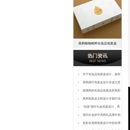
高档植物精粹化妆品包装盒
热门资讯
HOT NEWS
关于化妆品包装盒设计，如何
才能提高知名度呢？—樱美包
高档茶叶包装盒设计应该注意
装
哪些问题—樱美包装
国潮风的化妆品包装盒的色彩
搭配—樱美包装
高档包装盒怎样设计才能打动
客户—樱美包装
“花茶”茶叶礼盒包装设计，养
生更对“味儿”-樱美包装
现代社会的中高档礼品茶叶包
装盒设计【樱美包装】
色彩在高档包装设计中的合理