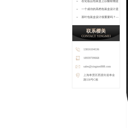
运用会起到什么效果？—樱美
在化妆品包装盒上以貌取物是
包装
消费者的直观选择—樱美包装
一个成功的高档包装盒设计是
怎样的？—樱美包装
茶叶包装盒设计很重要吗？—
樱美包装
联系樱美
CONTACT YINGMEI
13816104536
18939709668
sales@yingmei888.com
上海奉贤区西渡街道奉金
路558号C栋