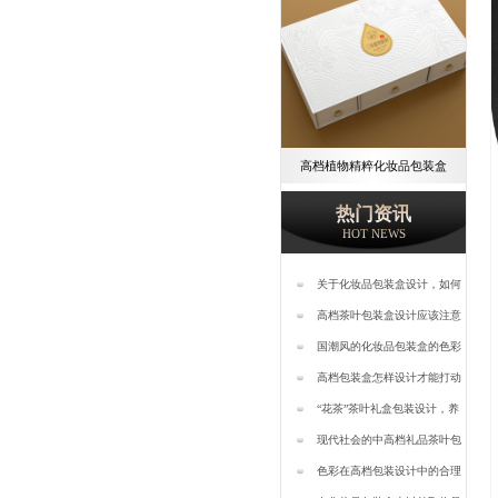
高档植物精粹化妆品包装盒
热门资讯
HOT NEWS
关于化妆品包装盒设计，如何
才能提高知名度呢？—樱美包
高档茶叶包装盒设计应该注意
装
哪些问题—樱美包装
国潮风的化妆品包装盒的色彩
搭配—樱美包装
高档包装盒怎样设计才能打动
客户—樱美包装
“花茶”茶叶礼盒包装设计，养
生更对“味儿”-樱美包装
现代社会的中高档礼品茶叶包
装盒设计【樱美包装】
色彩在高档包装设计中的合理