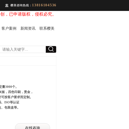
13816104536
樱美咨询热线：
原创，已申请版权，侵权必究。
客户案例
新闻资讯
联系樱美
量3000个。
mm灰板，四色印刷，烫金，
计可按客户要求而定制。
、ISO等认证
盒、包装盒等。
在线咨询