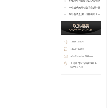
运用会起到什么效果？—樱美
在化妆品包装盒上以貌取物是
包装
消费者的直观选择—樱美包装
一个成功的高档包装盒设计是
怎样的？—樱美包装
茶叶包装盒设计很重要吗？—
樱美包装
联系樱美
CONTACT YINGMEI
13816104536
18939709668
sales@yingmei888.com
上海奉贤区西渡街道奉金
路558号C栋