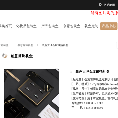
网站地图
所有图片均为
樱美首页
化妆品包装盒
产品包装盒
创意包装盒
礼盒定制
产品中心
意包装盒
创意首饰礼盒
黑色大理石纹戒指礼盒
创意首饰礼盒
黑色大理石纹戒指礼盒
【起定量】创意首饰礼盒定制设计 起定
【工艺、材质】157g铜版纸裱2.5
【规格、尺寸】创意首饰礼盒定制设
【生产资质】印刷许可、组织机构代码
【使用范围】用于珠宝礼盒、首饰礼
咨询热线：400 836 8708
手 机：13816104536