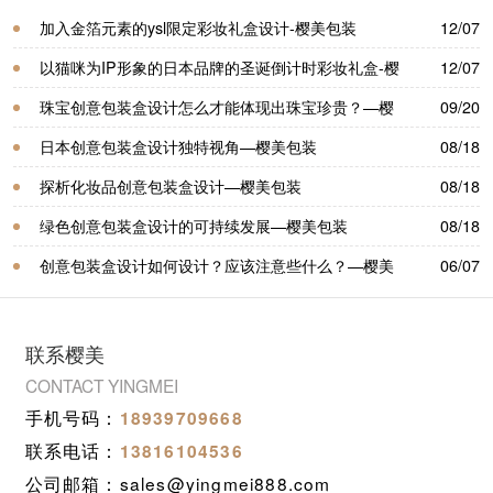
加入金箔元素的ysl限定彩妆礼盒设计-樱美包装
12/07
以猫咪为IP形象的日本品牌的圣诞倒计时彩妆礼盒-樱
12/07
美包装
珠宝创意包装盒设计怎么才能体现出珠宝珍贵？—樱
09/20
美包装
日本创意包装盒设计独特视角—樱美包装
08/18
探析化妆品创意包装盒设计—樱美包装
08/18
绿色创意包装盒设计的可持续发展—樱美包装
08/18
创意包装盒设计如何设计？应该注意些什么？—樱美
06/07
包装
联系樱美
CONTACT YINGMEI
手机号码：
18939709668
联系电话：
13816104536
公司邮箱：sales@yingmei888.com