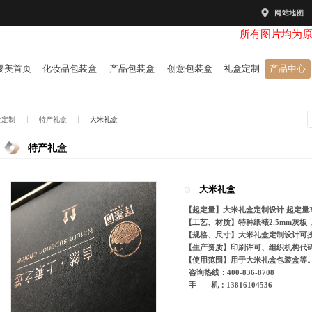
网站地图
所有图片均为
樱美首页
化妆品包装盒
产品包装盒
创意包装盒
礼盒定制
产品中心
盒定制
特产礼盒
大米礼盒
特产礼盒
大米礼盒
【起定量】大米礼盒定制设计 起定量3
【工艺、材质】特种纸裱2.5mm灰
【规格、尺寸】大米礼盒定制设计可
【生产资质】印刷许可、组织机构代码
【使用范围】用于大米礼盒包装盒等
咨询热线：400-836-8708
手 机：13816104536