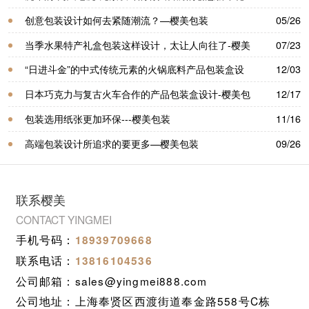
盒-樱美包装
创意包装设计​如何去紧随潮流？—樱美包装
05/26
当季水果特产礼盒包装这样设计，太让人向往了-樱美
07/23
包装
“日进斗金”的中式传统元素的火锅底料产品包装盒设
12/03
计-樱美包装
日本巧克力与复古火车合作的产品包装盒设计-樱美包
12/17
装
包装选用纸张更加环保---樱美包装
11/16
高端包装设计所追求的要更多—樱美包装
09/26
联系樱美
CONTACT YINGMEI
手机号码：
18939709668
联系电话：
13816104536
公司邮箱：sales@yingmei888.com
公司地址：上海奉贤区西渡街道奉金路558号C栋