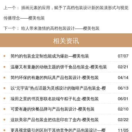
上一个：
插画元素的应用，赋予了高档包装设计新的装潢形式与视觉
传播理念——樱美包装
下一个：
给人带来激情的高档包装设计——樱美包装
相关资讯
简约的包装盒定制也能成为爆款—樱美包装
07/07
温馨又有童趣的动物主题的饼干食品包装盒-樱美包装
02/21
简约环保的有趣的狗玩具产品包装设计-樱美包装
04/14
以“元宇宙”热点话题为灵感设计的咖啡产品包装盒-樱
06/13
美包装
垛田之景的书页形联名款端午粽子礼盒-樱美包装
06/01
可爱有趣的快餐品牌与产品包装设计-樱美包装
02/10
这款美容产品包装盒把信息印在了盒内-樱美包装
02/22
更具视觉吸引的区别于其他竞争的产品包装设计—樱
11/05