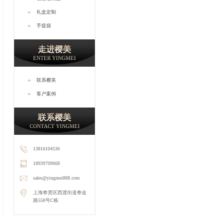
礼盒定制
手提袋
走进樱美
ENTER YINGMEI
联系樱美
客户案例
联系樱美
CONTACT YINGMEI
13816104536
18939709668
sales@yingmei888.com
上海奉贤区西渡街道奉金
路558号C栋