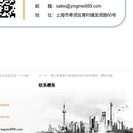
仅仅是创意这一个方面！
下一个：我们来看看手提袋制作的过程有哪些—樱美包装
联系樱美
709668
104536
ngmei888.com