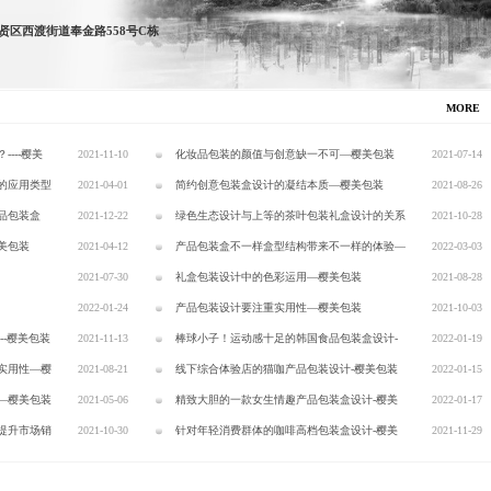
贤区西渡街道奉金路558号C栋
MORE
---樱美
2021-11-10
化妆品包装的颜值与创意缺一不可—樱美包装
2021-07-14
的应用类型
2021-04-01
简约创意包装盒设计的凝结本质—樱美包装
2021-08-26
品包装盒
2021-12-22
绿色生态设计与上等的茶叶包装礼盒设计的关系
2021-10-28
美包装
2021-04-12
—樱美包装
产品包装盒不一样盒型结构带来不一样的体验—
2022-03-03
2021-07-30
樱美包装
礼盒包装设计中的色彩运用—樱美包装
2021-08-28
2022-01-24
产品包装设计要注重实用性—樱美包装
2021-10-03
--樱美包装
2021-11-13
棒球小子！运动感十足的韩国食品包装盒设计-
2022-01-19
实用性—樱
2021-08-21
樱美包装
线下综合体验店的猫咖产品包装设计-樱美包装
2022-01-15
—樱美包装
2021-05-06
精致大胆的一款女生情趣产品包装盒设计-樱美
2022-01-17
提升市场销
2021-10-30
包装
针对年轻消费群体的咖啡高档包装盒设计-樱美
2021-11-29
包装