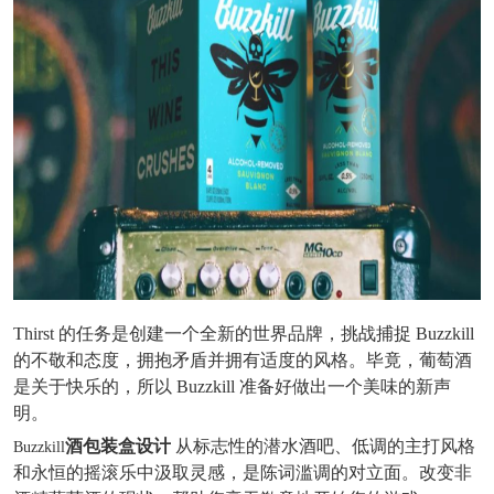
Thirst 的任务是创建一个全新的世界品牌，挑战捕捉 Buzzkill
的不敬和态度，拥抱矛盾并拥有适度的风格。毕竟，葡萄酒
是关于快乐的，所以 Buzzkill 准备好做出一个美味的新声
明。
酒包装盒设计
从标志性的潜水酒吧、低调的主打风格
Buzzkill
和永恒的摇滚乐中汲取灵感，是陈词滥调的对立面。改变非