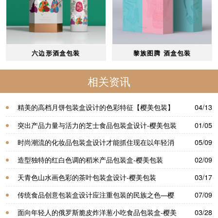
六边形酒盒包装
黎族图腾 酒盒包装
相关资讯
精美的高档月饼包装盒设计的色彩特征【樱美包装】
04/13
突出产品力量与活力的芝士食品包装盒设计-樱美包装
01/05
时尚潮流的化妆品包装盒设计才能抓住现在以年轻消
05/09
费者为主导的市场—樱美包装
造型独特的红白色调的稻米产品包装盒-樱美包装
02/09
天青色山水画色彩的茶叶包装盒设计-樱美包装
03/17
传统食品创意包装盒设计应注重包装的民族之色—樱
07/09
美包装
面向年轻人的俄罗斯脆皮炸洋葱小吃食品包装盒-樱美
03/28