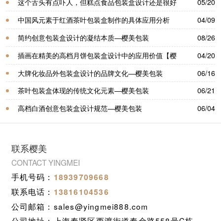
完成
这个舌头有点吓人，但糕点食品包装盒设计还是很好
05/20
看-樱美包装
中国风元素于红酒茶叶包装盒制作的具体应用分析
04/09
【樱美包装】
简约创意包装盒设计的凝结本质—樱美包装
08/26
插画在精美的高档月饼包装盒设计中的应用价值【樱
04/20
美包装】
大牌化妆品外包装盒设计的品牌文化—樱美包装
06/16
茶叶包装盒体现的传统文化元素—樱美包装
06/21
高档白酒创意包装盒设计规范—樱美包装
06/04
联系樱美
CONTACT YINGMEI
手机号码：
18939709668
联系电话：
13816104536
公司邮箱：sales@yingmei888.com
公司地址：上海奉贤区西渡街道奉金路558号C栋