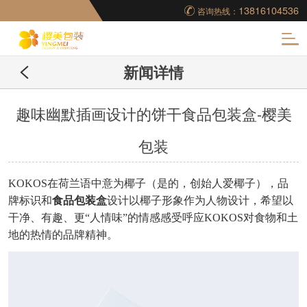
13816104536
咨询热线：
化
新闻详情
妆品包装盒工厂,高档
包装盒定制,创意包装
趣味幽默插画设计的饼干食品包装盒-樱美
包装
盒设计,包装盒制作
KOKOS在荷兰语中意为椰子（是的，创始人爱椰子），品
牌标识和
食品包装盒
设计以椰子形象作为人物设计，希望以
干净、有趣、更
“人情味”的情感感受呼应KOKOS对食物和土
地的热情的品牌精神。