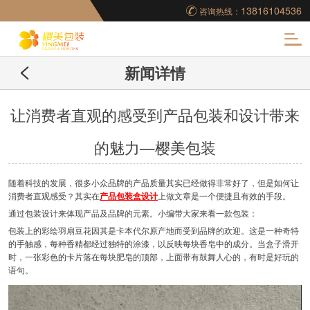
13816104536
咨询热线：
化
新闻详情
妆品包装盒工厂,高档
包装盒定制,创意包装
让消费者直观的感受到产品包装和设计带来
的魅力—樱美包装
盒设计,包装盒制作
随着科技的发展，很多小众品牌的产品质量其实已经做得非常好了，但是如何让
消费者直观感受？其实在
产品包装盒设计
上做文章是一个便捷且有效的手段。
通过包装设计来体现产品及品牌的元素。小编带大家来看一款包装：
包装上的彩绘羽扇豆花因其是卡本代尔原产地而受到品牌的欢迎。这是一种奇特
的手触感，每种香精都经过独特的涂漆，以反映每块香皂中的成分。当盒子滑开
时，一张彩色的卡片落在每块肥皂的顶部，上面带有鼓舞人心的，有时是好玩的
语句。