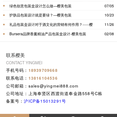
樱美包装
绿色创意包装盒设计怎么做—樱美包装
07/05
护肤品包装设计就是要绿？—樱美包装
10/23
礼品包装盒设计对于酒文化的营销有何作用？-----樱
11/26
美包装
Bursera品牌香薰精油产品包装盒设计-樱美包装
02/08
联系樱美
CONTACT YINGMEI
手机号码：
18939709668
联系电话：
13816104536
公司邮箱：sales@yingmei888.com
公司地址：上海奉贤区西渡街道奉金路558号C栋
备案号：
沪ICP备15013291号