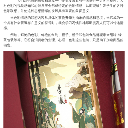
人们对色彩的感知和反应一个企业发展具有中国进行一定的主观性。人
对色彩的视觉感知和心理反应会形成特定的色彩情感，从而能够引发学生的各种
色彩联想，并使这种思想情感的发展具有重要的象征意义。
当色彩情感的联想内容从具体的事物升华为抽象的情感和意境，当它成为一
个具有社会普遍存在意义的符号时，就会学习习惯性地帮助提高人们可以传递情
感。
例如，鲜艳的色彩、鲜艳的红利、橙子、橙子和包装食品都能带来甜味; 绿
茶包装等等。它符合消费者的生理、心理、色彩这些包装，只是为了加速商品的
销售。