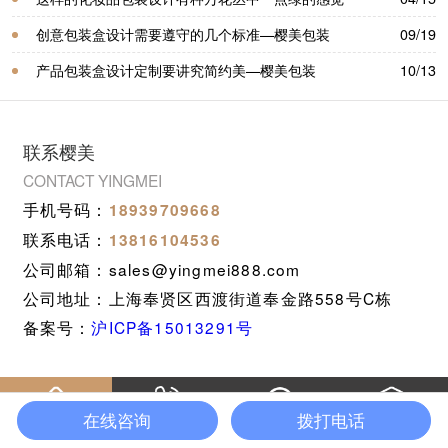
——樱美包装
创意包装盒设计需要遵守的几个标准—樱美包装
09/19
产品包装盒设计定制要讲究简约美—樱美包装
10/13
联系樱美
CONTACT YINGMEI
手机号码：
18939709668
联系电话：
13816104536
公司邮箱：sales@yingmei888.com
公司地址：上海奉贤区西渡街道奉金路558号C栋
备案号：
沪ICP备15013291号
在线咨询
拨打电话
樱美首页
产品中心
在线咨询
拨打电话