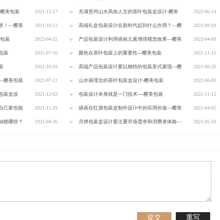
-樱美包装
2021-12-17
赖感-樱美包装
充满贵州山水风俗人文的茶叶包装盒设计-樱美
2022-06-14
呀！—樱美
2021-10-12
包装
高端礼盒包装设计在新时代起到什么作用？—樱
2021-09-19
美包装
2022-04-22
美包装
产品包装设计利用插画元素增强视觉效果—樱美
2022-04-09
包装
2021-07-16
包装
颜色在茶叶包装上的重要性---樱美包装
2021-11-15
装
2021-10-19
高端产品包装设计要以独特的包装形式展现—樱
2021-06-26
—樱美包装
2021-07-12
美包装
山水画理念的茶叶包装盒设计-樱美包装
2022-06-03
包装盒设
2021-12-03
包装设计本身就是一门技术----樱美包装
2021-11-12
自己家也能
2021-11-29
插画在红酒包装盒制作设计中的应用价值—樱美
2021-04-02
知晓哪些？
2021-04-26
包装
月饼包装盒设计要注重市场需求和消费者体验—
2021-05-19
樱美包装
提交
重写