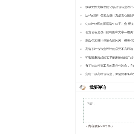
包装
致敬女性为概念的化妆品包装盒设计
这样的茶叶包装盒设计真是赏心悦目
包装
仿粽叶纹理的圆润端午粽子礼盒-樱
创意包装盒设计的构图和文字—樱美
高端包装设计也适合简约风—樱美包
高端茶叶包装盒设计的必要不言而喻
私密情趣用品的艺术抽象插画的产品
计-樱美包装
有了这款种菜工具的高档包装盒，在
种菜-樱美包装
定制一款高档包装盒，你需要准备和
—樱美包装
我要评论
( 内容最多500个字 )