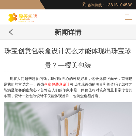
13816104536
咨询热线：
化
新闻详情
妆品包装盒工厂,高档
包装盒定制,创意包装
珠宝创意包装盒设计怎么才能体现出珠宝珍
贵？—樱美包装
盒设计,包装盒制作
现在人们越来越多的钱，我们很关心的外观好看，这会觉得很面子，首饰也
是我们的首选之一，首饰
创意包装盒设计
可以体现首饰的珍贵和价值吗？怎样才
能满足顾客的虚荣心？首饰在人们的印象中是一件价值相对较高而且非常珍贵的
东西，设计一款包装设计不仅能体现首饰，包装盒也很好看。