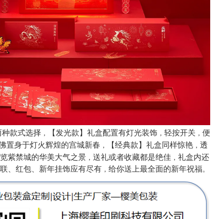
【发光款】礼盒配置有灯光装饰
轻按开关
便
两种款式选择
，
，
，
佛置身于灯火辉煌的宫城新春
【经典款】礼盒同样惊艳
透
，
，
览紫禁城的华美大气之景
送礼或者收藏都是绝佳
礼盒内还
，
，
联、红包、新年挂饰应有尽有
给你送上最全面的新年祝福
，
。