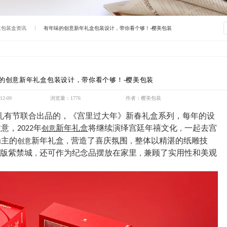
意包装盒资讯
有年味的创意新年礼盒包装设计，带你看个够！-樱美包装
的创意新年礼盒包装设计，带你看个够！-樱美包装
2-09
浏览量：1776
作者：樱美包装
礼有节联合出品的，《宫里过大年》新春礼盒系列，每年的设
注意，
年
新年礼盒
将继续演绎宫廷年禧文化
一起去宫
2022
创意
，
为主的
新年礼盒
营造了喜庆氛围
整体以精湛的纸雕技
创意
，
，
版紫禁城
还可作为纪念品摆放在家里
兼顾了实用性和美观
，
，