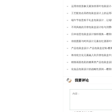
运用传统形象元素加持茶叶包装设计
工艺配色在高档包装盒设计上的运用
樱美包装
端午节创意粽子礼盒包装设计，让端
不同风格的月饼包装盒设计给与消费
择——樱美包装
日本创意包装盒设计独特视角—樱美
传统图案与时尚设计元素在红酒茶叶
设计中的创新运用【樱美包装】
产品包装盒设计-产品包装盒定制-樱
星工艺,产品奢侈品包装盒厂家
将传统文化元素融入到月饼包装盒中
包装
精致画面色彩的糖果类产品包装盒设
装
化妆品包装设计的战略性原则—樱美
我要评论