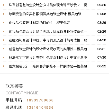
珠宝创意包装盒设计怎么才能体现出珠宝珍贵？—樱
09/20
美包装
珍藏级别的宜宾竹酿酒酒类包装盒设计-樱美包装
01/08
化妆品包装设计创新的目的性—樱美包装
03/29
化妆品包装盒设计除了美观，话应该具备宣传价值—
02/26
樱美包装
在红酒礼盒设计中拉丁字母的形态设计与可读性、易
04/28
读性的关系—樱美包装
创意包装盒设计的设计应体现收藏的实用性—樱美包
08/21
装
解决汉字字体设计在茶叶包装盒制作设计中文化意境
07/30
—樱美包装
创意包装设计，给到客户的是不一样的体验—樱美包
06/22
装
联系樱美
CONTACT YINGMEI
手机号码：
18939709668
联系电话：
13816104536