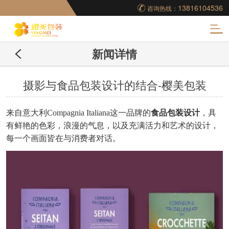
13816104536
咨询热线：
化
新闻详情
妆品包装盒工厂,高档
包装盒定制,创意包装
摄影与食品包装设计的结合-樱美包装
盒设计,包装盒制作
来自意大利
Compagnia Italiana这一品牌的
食品包装设计
，具
有鲜艳的色彩，浪漫的气息，以及充满活力和艺术的设计，
每一个画面皆在与消费者对话。