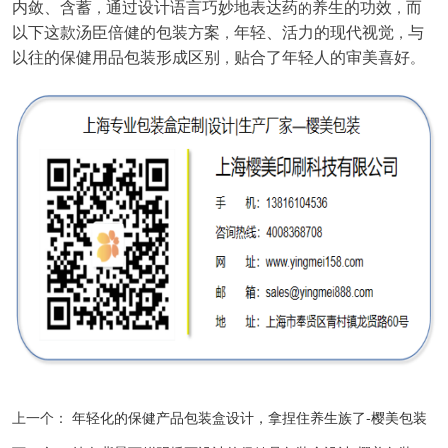
内敛、含蓄
通过设计语言巧妙地表达药
养生的功效
而
，
的
，
以下这款汤臣倍健的包装方案
年轻、活力的现代视觉
与
，
，
以往的保健用品包装形成区别
贴合了年轻人的审美喜好
，
。
上一个：
年轻化的保健产品包装盒设计，拿捏住养生族了-樱美包装