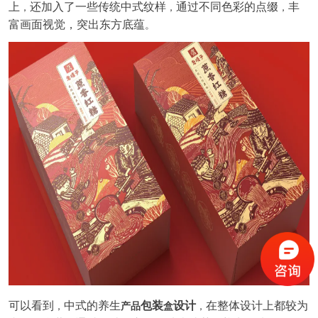
上
还加入了一些传统中式纹样
通过不同色彩的点缀
丰
，
，
，
富画面视觉，突出东方底蕴
。
可以看到
中式的养生
包装
设计
在整体设计上都较为
，
产品
盒
，