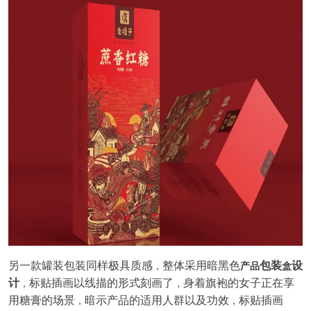
另一款罐装包装同样极具质感
整体采用暗黑色
包装
设
，
产品
盒
计
标贴插画以线描的形式刻画了
身着旗袍的女子正在享
，
，
用糖膏的场景
暗示产品的适用人群以及功效
标贴插画
，
，