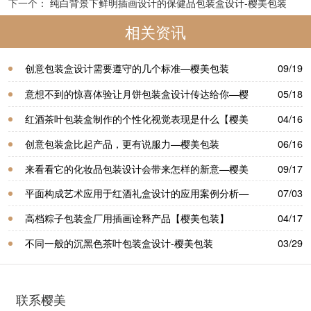
下一个：
纯白背景下鲜明插画设计的保健品包装盒设计-樱美包装
相关资讯
创意包装盒设计需要遵守的几个标准—樱美包装
09/19
意想不到的惊喜体验让月饼包装盒设计传达给你—樱
05/18
美包装
红酒茶叶包装盒制作的个性化视觉表现是什么【樱美
04/16
包装】
创意包装盒比起产品，更有说服力—樱美包装
06/16
来看看它的化妆品包装设计会带来怎样的新意—樱美
09/17
包装
平面构成艺术应用于红酒礼盒设计的应用案例分析—
07/03
樱美包装
高档粽子包装盒厂用插画诠释产品【樱美包装】
04/17
不同一般的沉黑色茶叶包装盒设计-樱美包装
03/29
联系樱美