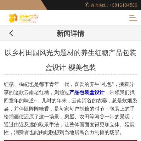
13816104536
咨询热线：
化
新闻详情
妆品包装盒工厂,高档
包装盒定制,创意包装
以乡村田园风光为题材的养生红糖产品包装
盒设计-樱美包装
盒设计,包装盒制作
红糖、枸杞也是都市青年一代
，
喜爱的养生
礼包
，
接着分
“
”
享的这款云南老红糖
，
则通过
产品
包装
盒
设计
，带领我们找
回童年的味道
，
儿时的年末，云南河谷的农寨
，
总是炊烟袅
~
袅，并伴随阵阵糖香
，
是每家每户制糖的时节
，
包装上的手
绘插画便还原了这一场景
，
房屋、农田等河谷一带的景观
，
通过由近及远的取景手法
，
让整体画面变得更加立体、延展
性
，
消费者也能由此联想到当地居民合力制糖的场景
。