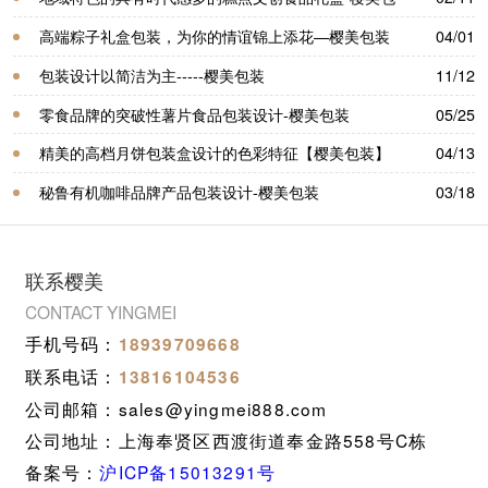
装
高端粽子礼盒包装，为你的情谊锦上添花—樱美包装
04/01
包装设计以简洁为主-----樱美包装
11/12
零食品牌的突破性薯片食品包装设计-樱美包装
05/25
精美的高档月饼包装盒设计的色彩特征【樱美包装】
04/13
秘鲁有机咖啡品牌产品包装设计-樱美包装
03/18
联系樱美
CONTACT YINGMEI
手机号码：
18939709668
联系电话：
13816104536
公司邮箱：sales@yingmei888.com
公司地址：上海奉贤区西渡街道奉金路558号C栋
备案号：
沪ICP备15013291号