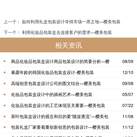
上一个：
如何利用礼盒包装设计夺得市场一席之地—樱美包装
下一个：
利用化妆品包装盒去连接客户的需求—樱美包装
相关资讯
商品化妆品包装盒设计商品包装设计的简要分析—樱
08/09
美包装
暴露年龄的韩国化妆品包装盒设计-樱美包装
12/10
高端创意包装盒设计公司的图文结合—樱美包装
09/08
化妆品包装盒设计中的插画艺术—樱美包装
05/07
化妆品包装盒设计的工艺体现至关重要—樱美包装
07/22
茶叶包装盒设计的观念和目的要“随波逐流”—樱美包
11/08
装
包装礼盒厂家要着重创新创意的包装设计—樱美包装
11/12