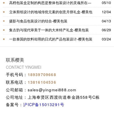
高档包装盒​定制的构思是整体包装设计的灵魂所在—
05/10
樱美包装
立体剪纸设计的地域传统元素的创意月饼礼盒-樱美包
12/04
装
摄影与食品包装设计的结合-樱美包装
04/13
集古韵与现代审美于一体的大米特产礼盒-樱美包装
06/29
一款泰国的饮料却用的日式的产品包装设计-樱美包装
03/24
联系樱美
CONTACT YINGMEI
手机号码：
18939709668
联系电话：
13816104536
公司邮箱：sales@yingmei888.com
公司地址：上海奉贤区西渡街道奉金路558号C栋
备案号：
沪ICP备15013291号