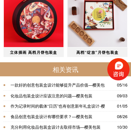
立体插画 高档月饼包装盒
高档“绽放”月饼包装盒
相关资讯
一款好的创意包装盒设计能够提升产品价值—樱美包
05/16
装
化妆品包装盒设计应该注意的问题—樱美包装
09/03
作为记录时间的载体“日历”也有创意新年礼盒设计-樱
01/05
美包装
食品创意包装盒设计有哪些要求？—樱美包装
08/26
充分利用化妆品包装盒设计去取得市场—樱美包装
10/30