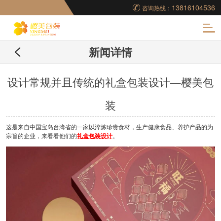
13816104536
咨询热线：
化
新闻详情
妆品包装盒工厂,高档
包装盒定制,创意包装
设计常规并且传统的礼盒包装设计—樱美包
装
盒设计,包装盒制作
这是来自中国宝岛台湾省的一家以淬炼珍贵食材，生产健康食品、养护产品的为
宗旨的企业，来看看他们的
礼盒包装设计
。