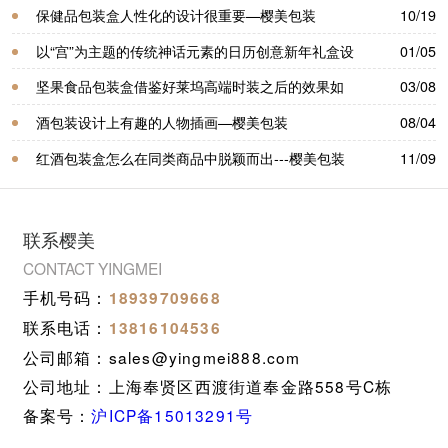
保健品包装盒人性化的设计很重要—樱美包装
10/19
以“宫”为主题的传统神话元素的日历创意新年礼盒设
01/05
计-樱美包装
坚果食品包装盒借鉴好莱坞高端时装之后的效果如
03/08
何？-樱美包装
酒包装设计上有趣的人物插画—樱美包装
08/04
红酒包装盒怎么在同类商品中脱颖而出---樱美包装
11/09
联系樱美
CONTACT YINGMEI
手机号码：
18939709668
联系电话：
13816104536
公司邮箱：sales@yingmei888.com
公司地址：上海奉贤区西渡街道奉金路558号C栋
备案号：
沪ICP备15013291号