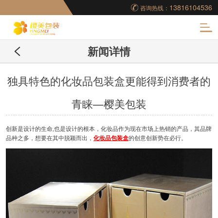
13816104536
咨询热线：
化
新闻详情
妆品包装盒工厂,高档
包装盒定制,创意包装
独具特色的化妆品包装盒更能得到消费者的
青睐—樱美包装
盒设计,包装盒制作
创新是设计的生命,也是设计的根本，化妆品作为现在市场上热销的产品，其品牌
品种之多，想要在其中脱颖而出，
化妆品包装盒
的创意创新势在必行。