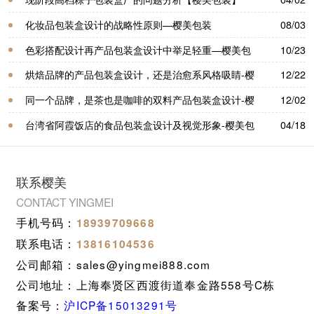
化妆品包装盒设计的战略性原则—樱美包装
08/03
色彩搭配设计再产品包装盒设计中举足轻重—樱美包
10/23
装
烘焙品牌的产品包装盒设计，还是治愈系风格吸睛-樱
12/22
美包装
同一个品牌，是茶也是咖啡的双料产品包装盒设计-樱
12/02
美包装
台湾省阿霞饭店的食品包装盒设计及视觉形象-樱美包
04/18
装
联系樱美
CONTACT YINGMEI
手机号码：
18939709668
联系电话：
13816104536
公司邮箱：sales@yingmei888.com
公司地址：上海奉贤区西渡街道奉金路558号C栋
备案号：
沪ICP备15013291号