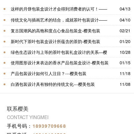
这样的月饼包装盒设计才会得到消费者的认可！——
04/13
樱美包装
传统文化与插画艺术的结合，成就茶叶包装设计——
04/10
樱美包装
复古国潮风的高饱和度点心食品包装盒-樱美包装
02/21
新时代下茶叶包装盒设计所蕴含的茶韵-樱美包装
01/20
绿色生态设计与上等的茶叶包装礼盒设计的关系—樱
10/28
美包装
使用图形设计来表达的香水产品包装盒设计-樱美包装
01/15
产品包装设计如何引人注目？---樱美包装
11/18
白酒包装设计具有独特的传统文化---樱美包装
11/08
联系樱美
CONTACT YINGMEI
手机号码：
18939709668