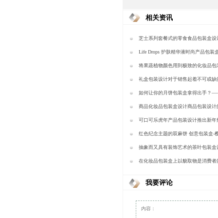
相关资讯
芝士系列套餐式的零食食品包装盒设
装
Life Drops 护肤精华液时尚产品包
包装
将果蔬植物颜色用到极致的化妆品包
樱美包装
礼盒包装设计对于销售起着不可或缺
美包装
如何让你的月饼包装盒拿得出手？—
商品化妆品包装盒设计商品包装设计
—樱美包装
可口可乐虎年产品包装设计推出新年
美包装
红色纪念主题的双麻饼 创意包装盒-
抽象而又具有装饰艺术的茶叶包装盒
包装
在化妆品包装盒上以貌取物是消费者
—樱美包装
我要评论