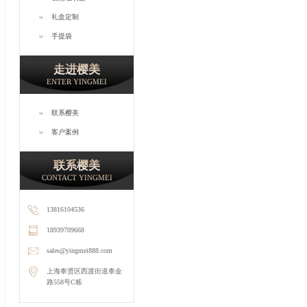
礼盒定制
手提袋
走进樱美
ENTER YINGMEI
联系樱美
客户案例
联系樱美
CONTACT YINGMEI
13816104536
18939709668
sales@yingmei888.com
上海奉贤区西渡街道奉金
路558号C栋