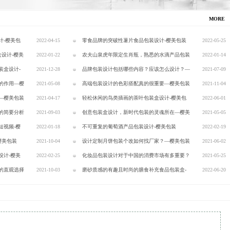
MORE
计-樱美包
2022-04-15
零食品牌的突破性薯片食品包装设计-樱美包装
2022-05-25
装盒设计-樱美
2022-01-22
农夫山泉虎年限定生肖瓶，熟悉的水滴产品包装
2022-01-14
装盒设计-
2021-12-28
设计-樱美包装
品牌包装设计包括哪些内容？应该怎么设计？—
2021-07-09
的作用—樱
2021-05-08
樱美包装
高端包装设计的色彩搭配真的很重要—樱美包装
2021-11-04
—樱美包装
2021-04-17
轻松休闲的鸟类插画的茶叶包装盒设计-樱美包
2022-06-01
的简要分析
2021-09-03
装
创意包装盒设计，新时代包装的灵魂所在—樱美
2021-05-05
短视频-樱
2022-01-18
包装
不可重复的葡萄酒产品包装设计-樱美包装
2022-02-19
樱美包装
2021-10-04
设计定制月饼包装个改如何找厂家？—樱美包装
2021-06-02
设计-樱美
2022-02-25
化妆品包装设计对于中国的消费市场有多重要？
2021-05-25
的直观选择
2021-10-03
—樱美包装
磨砂质感的有趣且时尚的膳食补充食品包装盒-
2022-06-20
樱美包装