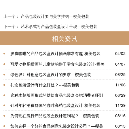
上一个：
产品包装设计要与美学挂钩—樱美包装
下一个：
艺术形式将产品包装盒设计呈现—樱美包装
相关资讯
胶囊咖啡的产品包装盒设计插画非常有趣-樱美包装
04/02
可爱动物系插画的儿童款的饼干零食包装盒设计-樱美
04/07
包装
绿色设计对创意包装盒设计的要求—樱美包装
06/25
礼盒包装设计有什么好处？---樱美包装
11/06
这种木刻版画形式的烘焙食品包装盒会把消费者吓到
06/29
吧-樱美包装
针对年轻消费群体的咖啡高档包装盒设计-樱美包装
11/29
为何现在流行产品包装盒设计定制​呢？—樱美包装
08/16
如何选择一个好的食品创意包装盒设计公司？—樱美
08/13