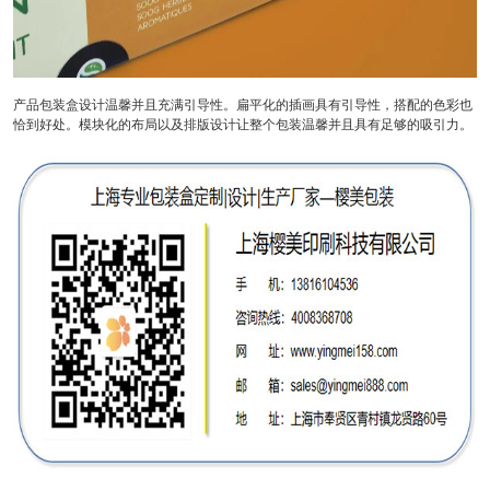
产品包装盒设计温馨并且充满引导性。扁平化的插画具有引导性，搭配的色彩也
恰到好处。模块化的布局以及排版设计让整个包装温馨并且具有足够的吸引力。