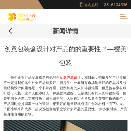
13816104536
咨询热线：
化
新闻详情
妆品包装盒工厂,高档
包装盒定制,创意包装
创意包装盒设计对产品的的重要性？—樱美
包装
盒设计,包装盒制作
每个企业产品发展都是有他的
创意盒包装设计
，和封面，销量多的产品质量
不一定是我们这个社会产品有多好，但是学生一看所有市场销量好的产品以及包
装结构设计问题都是一个非常好看，就例如有的人长得很难看，但是他会穿衣服
打扮，化妆，这个人能够给人一种感觉就很好，但是他们有的人长得很好看，但
是中国不会自己穿衣打扮，邋里邋遢的，大家肯定会喜欢看会穿衣打扮的那个，
产品同时也是国家一样的道理，想要好的销量那就必须在包装材料上面下功夫。
下面小编来和大家一起说选创意包装盒设计多产品的重要性。 大多数时候，产品
是直接食用的食物。