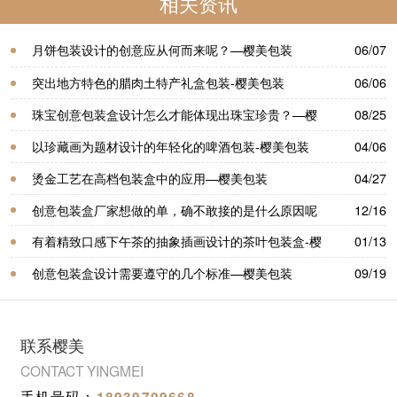
相关资讯
月饼包装设计的创意应从何而来呢？—樱美包装
06/07
突出地方特色的腊肉土特产礼盒包装-樱美包装
06/06
珠宝创意包装盒设计怎么才能体现出珠宝珍贵？—樱
08/25
美包装
以珍藏画为题材设计的年轻化的啤酒包装-樱美包装
04/06
烫金工艺在高档包装盒中的应用—樱美包装
04/27
创意包装盒厂家想做的单，确不敢接的是什么原因呢
12/16
—樱美包装
有着精致口感下午茶的抽象插画设计的茶叶包装盒-樱
01/13
美包装
创意包装盒设计需要遵守的几个标准—樱美包装
09/19
联系樱美
CONTACT YINGMEI
手机号码：
18939709668