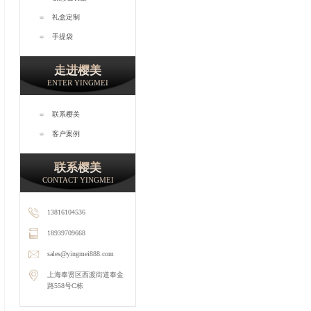
礼盒定制
手提袋
走进樱美
ENTER YINGMEI
联系樱美
客户案例
联系樱美
CONTACT YINGMEI
13816104536
18939709668
sales@yingmei888.com
上海奉贤区西渡街道奉金
路558号C栋