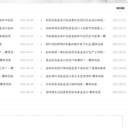
MORE
制作中的应
2021-05-06
创意包装盒设计的必要性在现代社会充分体现—
2021-11-02
盒设计如何
2021-07-27
樱美包装
品味体现在高档包装盒设计上的细节的把握上—
2021-04-22
美观的理
2021-11-23
樱美包装
手绘插画在茶叶包装盒制作中的历史与发展—樱
2021-07-20
装
2021-10-23
美包装
粽叶绿的鲜明IP形象的端午粽子礼盒-樱美包装
2022-05-12
？—樱美包
2021-04-27
如何选择一家好的创意包装盒设计生产公司呢—
2021-06-05
-樱美包装
2021-11-23
樱美包装
食品外包装设计的技巧有哪些？—樱美包装
2021-09-21
公司？—樱
2021-08-16
这样的高档月饼包装盒是不是给你了满满的奢侈
2021-04-06
—樱美包装
2021-10-20
风？
这款茶叶包装盒设计有文化也有情怀-樱美包装
2022-01-04
-樱美包装
2022-01-10
日本创意包装盒设计独特视角—樱美包装
2021-08-18
装
2022-06-10
倡导慢生活的果香茶饮包装盒设计-樱美包装
2022-06-14