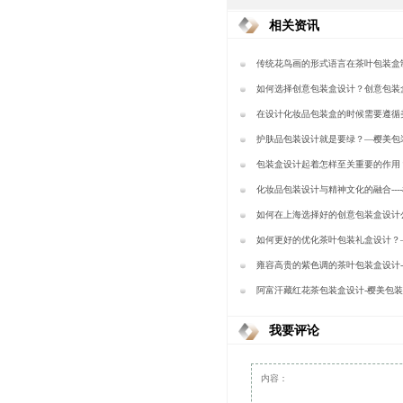
相关资讯
传统花鸟画的形式语言在茶叶包装盒
用方法—樱美包装
如何选择创意包装盒设计？创意包装
收费？—樱美包装
在设计化妆品包装盒​的时候需要遵循
念---樱美包装
护肤品包装设计就是要绿？—樱美包
包装盒设计起着怎样至关重要的作用
装
化妆品包装设计与精神文化的融合---
如何在上海选择好的创意包装盒设计
美包装
如何更好的优化茶叶包装礼盒设计？
雍容高贵的紫色调的茶叶包装盒设计
阿富汗藏红花茶包装盒设计-樱美包
我要评论