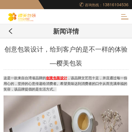
13816104536
咨询热线：
化
新闻详情
妆品包装盒工厂,高档
包装盒定制,创意包装
创意包装设计，给到客户的是不一样的体验
—樱美包装
盒设计,包装盒制作
这是一款来自台湾省品牌的
创意包装设计
，该品牌文艺范十足，并且通过每一份
用心的，坚持的心意传递给消费者。希望美味达到消费者的口中从而充满幸福的
笑容，该品牌提倡的是生活方式。