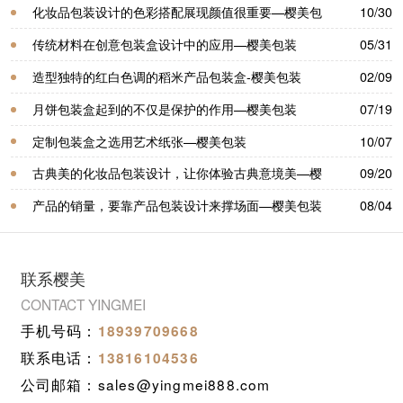
包装
化妆品包装设计的色彩搭配展现颜值很重要—樱美包
10/30
装
传统材料在创意包装盒设计中的应用—樱美包装
05/31
造型独特的红白色调的稻米产品包装盒-樱美包装
02/09
月饼包装盒起到的不仅是保护的作用—樱美包装
07/19
定制包装盒之选用艺术纸张—樱美包装
10/07
古典美的化妆品包装设计，让你体验古典意境美—樱
09/20
美包装
产品的销量，要靠产品包装设计来撑场面—樱美包装
08/04
联系樱美
CONTACT YINGMEI
手机号码：
18939709668
联系电话：
13816104536
公司邮箱：sales@yingmei888.com