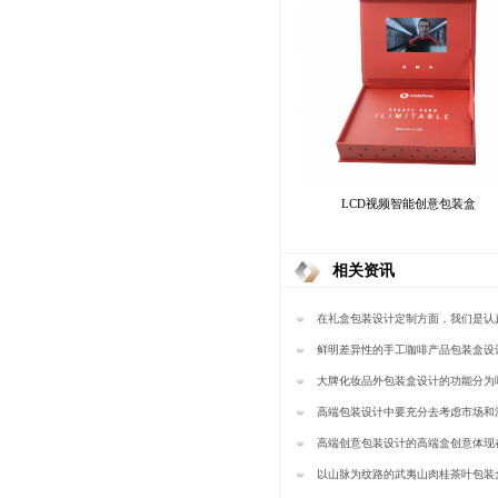
LCD视频智能创意包装盒
相关资讯
在礼盒包装设计定制方面，我们是认
包装
鲜明差异性的手工咖啡产品包装盒设
装
大牌化妆品外包装盒设计的功能分为
包装】
高端包装设计中要充分去考虑市场和
素—樱美包装
高端创意包装设计的高端盒创意体现
樱美包装
以山脉为纹路的武夷山肉桂茶叶包装