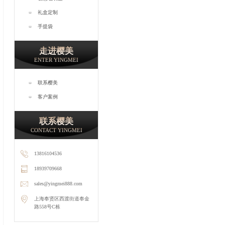
礼盒定制
手提袋
走进樱美
ENTER YINGMEI
联系樱美
客户案例
联系樱美
CONTACT YINGMEI
13816104536
18939709668
sales@yingmei888.com
上海奉贤区西渡街道奉金
路558号C栋