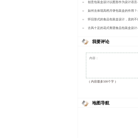
装
创意包装盒设计以图形作为设计语言
如何去体现高档月饼包装盒的作用？
装
怀旧形式的食品包装盒设计，卖的不
有情怀-樱美包装
古风十足的花式青团食品包装盒设计
我要评论
( 内容最多500个字 )
地图导航