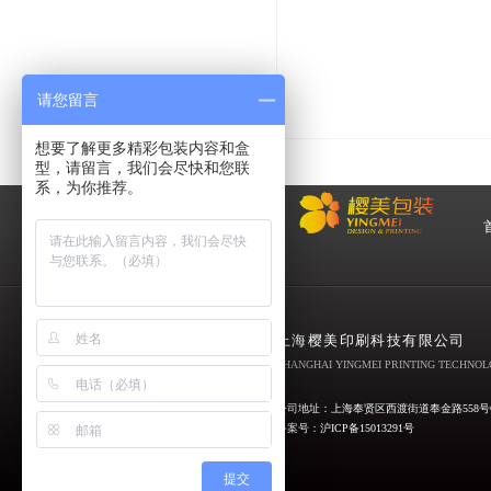
请您留言
想要了解更多精彩包装内容和盒
型，请留言，我们会尽快和您联
系，为你推荐。
化
妆品包装盒工厂,高档包装
盒定制,创意包装盒设计,包
上海樱美印刷科技有限公司
装盒制作
SHANGHAI YINGMEI PRINTING TECHNOLO
公司地址：上海奉贤区西渡街道奉金路558号
备案号：
沪ICP备15013291号
提交