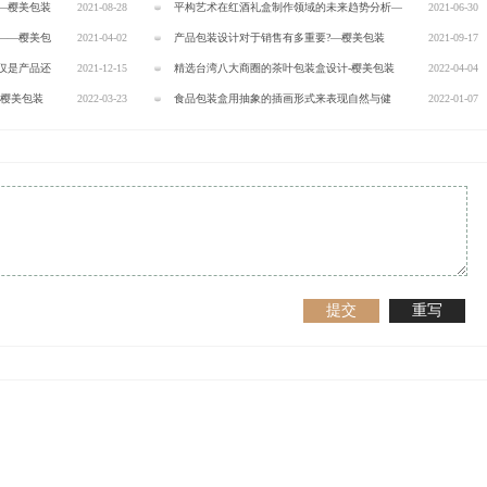
—樱美包装
2021-08-28
樱美包装
平构艺术在红酒礼盒制作领域的未来趋势分析—
2021-06-30
——樱美包
2021-04-02
樱美包装
产品包装设计对于销售有多重要?—樱美包装
2021-09-17
仅是产品还
2021-12-15
精选台湾八大商圈的茶叶包装盒设计-樱美包装
2022-04-04
-樱美包装
2022-03-23
食品包装盒用抽象的插画形式来表现自然与健
2022-01-07
康-樱美包装
提交
重写