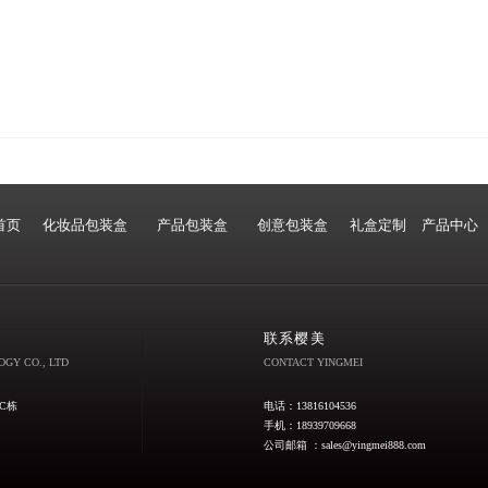
首页
化妆品包装盒
产品包装盒
创意包装盒
礼盒定制
产品中心
联系樱美
GY CO., LTD
CONTACT YINGMEI
C栋
电话：13816104536
手机：18939709668
公司邮箱 ：sales@yingmei888.com