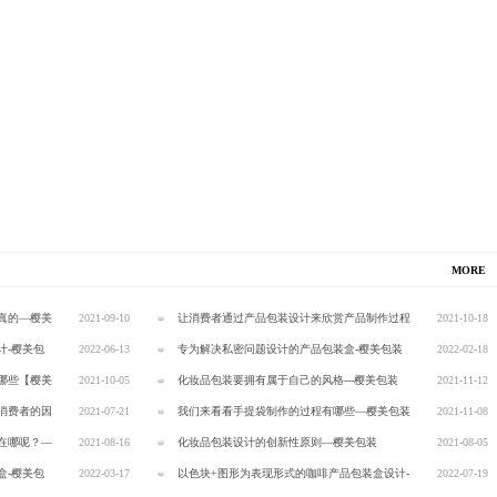
MORE
真的—樱美
2021-09-10
让消费者通过产品包装设计来欣赏产品制作过程
2021-10-18
计-樱美包
2022-06-13
—樱美包装
专为解决私密问题设计的产品包装盒-樱美包装
2022-02-18
哪些【樱美
2021-10-05
化妆品包装要拥有属于自己的风格---樱美包装
2021-11-12
消费者的因
2021-07-21
我们来看看手提袋制作的过程有哪些—樱美包装
2021-11-08
在哪呢？—
2021-08-16
化妆品包装设计的创新性原则—樱美包装
2021-08-05
盒-樱美包
2022-03-17
以色块+图形为表现形式的咖啡产品包装盒设计-
2022-07-19