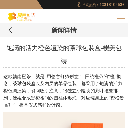
13816104536
咨询热线：
化
新闻详情
妆品包装盒工厂,高档
包装盒定制,创意包装
饱满的活力橙色渲染的茶球包装盒-樱美包
装
盒设计,包装盒制作
这款赣南橙茶，就是“用创意打败创意”，围绕橙茶的“橙”概
念，
茶球包装盒
以及内层的单品包装，都采用了饱满的活力
橙色调渲染，瞬间吸引注意，将独立小罐装的茶叶堆叠排
列，便组合成黑橙相间的圆柱体形式，对应罐身上的“橙橙皆
高升”，极具仪式感和设计感。