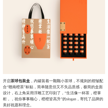
开启
茶球包装盒
，内罐装着一颗颗小茶球，不规则的褶皱配
合“赣南橙茶”标贴，简单随意但又不失品质感，极简的盒面
设计，右上角采用浮雕工艺印刻了，“生活像一杯茶，橙掌
柜，，祝你事事顺心，橙橙皆高升”的slogan，寄托了品牌的
美好祝愿和理念。