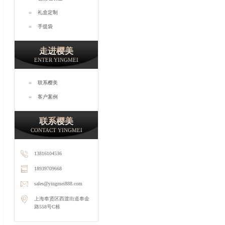
礼盒定制
手提袋
走进樱美
ENTER YINGMEI
联系樱美
客户案例
联系樱美
CONTACT YINGMEI
13816104536
18939709668
sales@yingmei888.com
上海奉贤区西渡街道奉金
路558号C栋