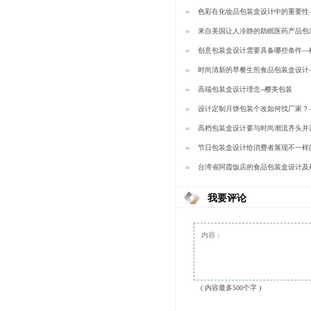
包装
色彩在化妆品包装盒设计中的重要性
来自美国让人冷静的助眠医药产品包
樱美包装
创意包装盒设计需要具备哪些条件—
时尚清新的早餐生煎食品包装盒设计
高端包装盒设计理念--樱美包装
设计定制月饼包装个改如何找厂家？
高档包装盒设计要与时尚潮流齐头并
装
节日包装盒设计给消费者展现不一样
—樱美包装
台湾省阿霞饭店的食品包装盒设计及
樱美包装
我要评论
( 内容最多500个字 )