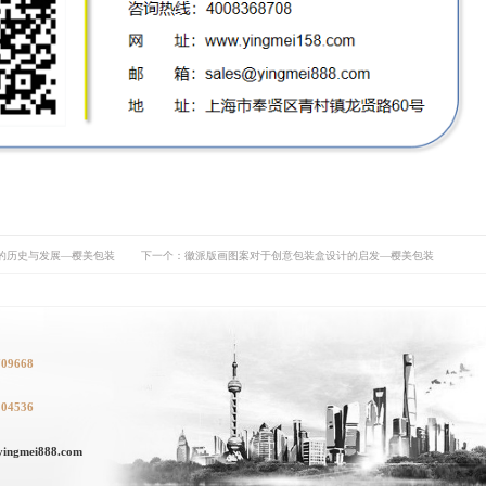
的历史与发展—樱美包装
下一个：徽派版画图案对于创意包装盒设计的启发—樱美包装
709668
104536
ngmei888.com