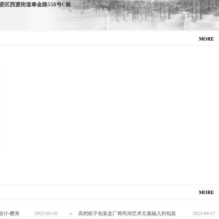
贤区西渡街道奉金路558号C栋
MORE
MORE
设计-樱美
2022-05-16
高档粽子包装盒厂将民间艺术元素融入到包装
2021-04-17