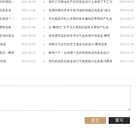
时尚潮流—
2021-05-18
包装
现代工艺酱油在产品包装盒设计上体现了手工与
2022-03-10
包装盒设
2021-12-08
传统-樱美包装
低调内奢的具有丰富内涵的保健品包装盒“减法
2022-02-03
去体现？—
2021-06-17
设计”-樱美包装
符合都是年轻人喜爱的新奇趣味的苹果特产礼盒
2022-06-17
樱美包装
2021-07-06
包装-樱美包装
以“飘香红”文字为主视觉的荔枝水果特产礼盒-
2022-04-19
意境的表达
2021-09-03
樱美包装
绿色调渲染的具有书法气息的茶叶包装盒-樱美
2022-06-20
美包装
2022-02-07
包装
致敬非凡女性的苦艾酒盒包装设计-樱美包装
2021-12-30
落后—樱美
2021-06-12
棒球小子！运动感十足的韩国食品包装盒设计-
2022-01-19
美包装
2022-02-22
樱美包装
简约的创意包装盒设计可能更能引起多数消费者
2021-10-25
的共鸣—樱美包装
提交
重写