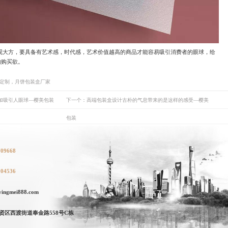
观大方，要具备有艺术感，时代感，艺术价值越高的商品才能容易吸引消费者的眼球，给
的购买欲。
盒定制，月饼包装盒厂家
加吸引人眼球—樱美包装
下一个：高端包装盒设计古朴的气息带来的是这样的感受—樱美
包装
709668
104536
ngmei888.com
贤区西渡街道奉金路558号C栋