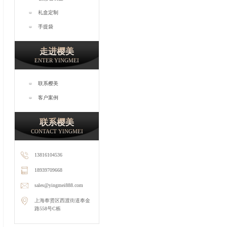
礼盒定制
手提袋
走进樱美
ENTER YINGMEI
联系樱美
客户案例
联系樱美
CONTACT YINGMEI
13816104536
18939709668
sales@yingmei888.com
上海奉贤区西渡街道奉金
路558号C栋