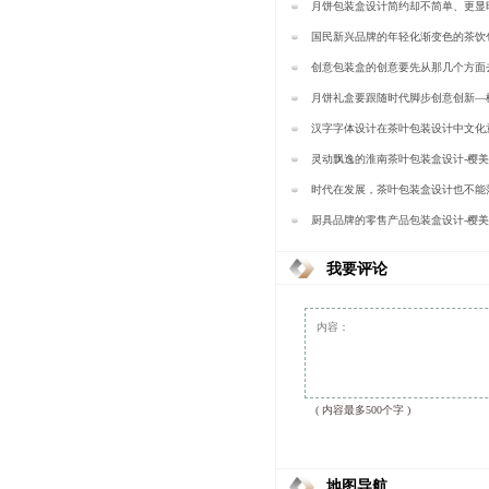
月饼包装盒设计简约却不简单、更显
樱美包装
国民新兴品牌的年轻化渐变色的茶饮
计-樱美包装
创意包装盒的创意要先从那几个方面
樱美包装
月饼礼盒要跟随时代脚步创意创新—
汉字字体设计在茶叶包装设计中文化
上出现的问题—樱美包装
灵动飘逸的淮南茶叶包装盒设计-樱
时代在发展，茶叶包装盒设计也不能
包装
厨具品牌的零售产品包装盒设计-樱
我要评论
( 内容最多500个字 )
地图导航