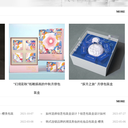
MORE
“幻境彩秋”纸雕插画的中秋月饼包
“探月之旅” 月饼包装盒
装盒
MORE
—樱美包装
2021-10-07
如何选择创意包装盒设计？创意包装盒设计如何
2021-07-27
2022-03-08
收费？—樱美包装
韩式连锁品牌的潮流美妆的化妆品包装盒-樱美
2022-05-06