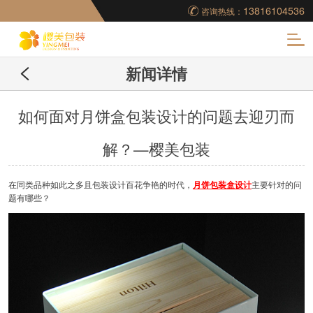
13816104536
咨询热线：
化
新闻详情
妆品包装盒工厂,高档
包装盒定制,创意包装
如何面对月饼盒包装设计的问题去迎刃而
解？—樱美包装
盒设计,包装盒制作
在同类品种如此之多且包装设计百花争艳的时代，
月饼包装盒设计
主要针对的问
题有哪些？