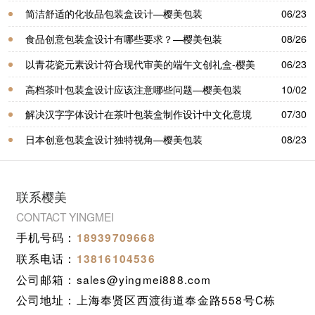
包装
简洁舒适的化妆品包装盒设计—樱美包装
06/23
食品创意包装盒设计有哪些要求？—樱美包装
08/26
以青花瓷元素设计符合现代审美的端午文创礼盒-樱美
06/23
包装
高档茶叶包装盒设计应该注意哪些问题—樱美包装
10/02
解决汉字字体设计在茶叶包装盒制作设计中文化意境
07/30
—樱美包装
日本创意包装盒设计独特视角—樱美包装
08/23
联系樱美
CONTACT YINGMEI
手机号码：
18939709668
联系电话：
13816104536
公司邮箱：sales@yingmei888.com
公司地址：上海奉贤区西渡街道奉金路558号C栋