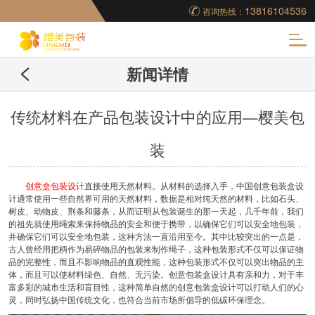
13816104536
咨询热线：
化
新闻详情
妆品包装盒工厂,高档
包装盒定制,创意包装
传统材料在产品包装设计中的应用—樱美包
装
盒设计,包装盒制作
创意盒包装设计
直接使用天然材料。从材料的选择入手，中国创意包装盒设
计通常使用一些自然界可用的天然材料，数据是相对纯天然的材料，比如石头、
树皮、动物皮、荆条和藤条，从而证明从包装诞生的那一天起，几千年前，我们
的祖先就使用绳索来保持物品的安全和便于携带，以确保它们可以安全地包装，
并确保它们可以安全地包装，这种方法一直沿用至今。其中比较突出的一点是，
古人曾经用把柄作为易碎物品的包装来制作绳子，这种包装形式不仅可以保证物
品的完整性，而且不影响物品的直观性能，这种包装形式不仅可以突出物品的主
体，而且可以使材料绿色、自然、无污染。创意包装盒设计具有亲和力，对于丰
富多彩的城市生活和盲目性，这种简单自然的创意包装盒设计可以打动人们的心
灵，同时弘扬中国传统文化，也符合当前市场所倡导的低碳环保理念。