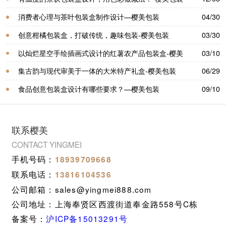
消费者心理与茶叶包装盒制作设计—樱美包装
04/30
创意柑橘包装盒，打破传统，趣味包装-樱美包装
03/30
以灿烂星空手绘插画式设计的红薯农产品包装盒-樱美
03/10
包装
集古韵与现代审美于一体的大米特产礼盒-樱美包装
06/29
食品创意包装盒设计有哪些要求？—樱美包装
09/10
联系樱美
CONTACT YINGMEI
手机号码：
18939709668
联系电话：
13816104536
公司邮箱：sales@yingmei888.com
公司地址：上海奉贤区西渡街道奉金路558号C栋
备案号：
沪ICP备15013291号