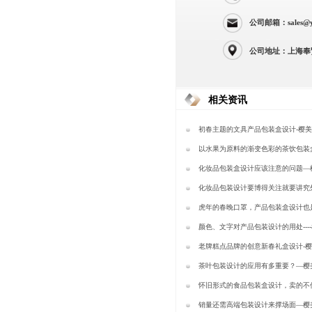
公司邮箱：sales@yi
公司地址：上海奉
相关资讯
初春主题的文具产品包装盒设计-樱
以水果为原料的渐变色彩的茶饮包装
美包装
化妆品包装盒设计应该注意的问题—
化妆品包装设计要博得关注就要讲究
—樱美包装
虎年的春晚口罩，产品包装盒设计也
满-樱美包装
颜色、文字对产品包装设计的用处---
老牌糕点品牌的创意新春礼盒设计-
茶叶包装设计的应用有多重要？—樱
怀旧形式的食品包装盒设计，卖的不
有情怀-樱美包装
销量还需高端包装设计来撑场面—樱