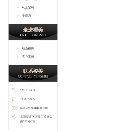
礼盒定制
手提袋
走进樱美
ENTER YINGMEI
联系樱美
客户案例
联系樱美
CONTACT YINGMEI
13816104536
18939709668
sales@yingmei888.com
上海奉贤区西渡街道奉金
路558号C栋