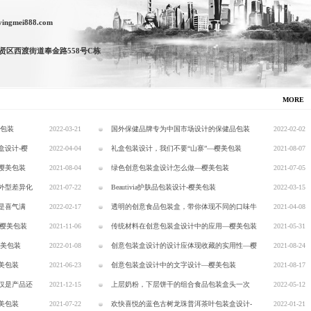
ngmei888.com
贤区西渡街道奉金路558号C栋
MORE
美包装
2022-03-21
国外保健品牌专为中国市场设计的保健品包装
2022-02-02
盒设计-樱
2022-04-04
盒-樱美包装
礼盒包装设计，我们不要“山寨”—樱美包装
2021-08-07
樱美包装
2021-08-04
绿色创意包装盒设计怎么做—樱美包装
2021-07-05
外型差异化
2021-07-22
Beautivia护肤品包装设计-樱美包装
2022-03-15
是喜气满
2022-02-17
透明的创意食品包装盒，带你体现不同的口味牛
2021-04-08
-樱美包装
2021-11-06
轧糖-樱美包装
传统材料在创意包装盒设计中的应用—樱美包装
2021-05-31
樱美包装
2022-01-08
创意包装盒设计的设计应体现收藏的实用性—樱
2021-08-24
美包装
2021-06-23
美包装
创意包装盒设计中的文字设计—樱美包装
2021-08-17
仅是产品还
2021-12-15
上层奶粉，下层饼干的组合食品包装盒头一次
2022-05-12
美包装
2021-07-22
见-樱美包装
欢快喜悦的蓝色古树龙珠普洱茶叶包装盒设计-
2022-01-21