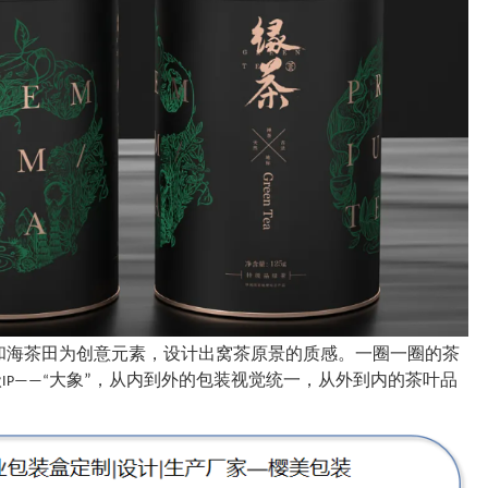
和海茶田为创意元素，设计出窝茶原景的质感。一圈一圈的茶
级
大象
，从内到外的包装视觉统一，从外到内的茶叶品
”
IP——“