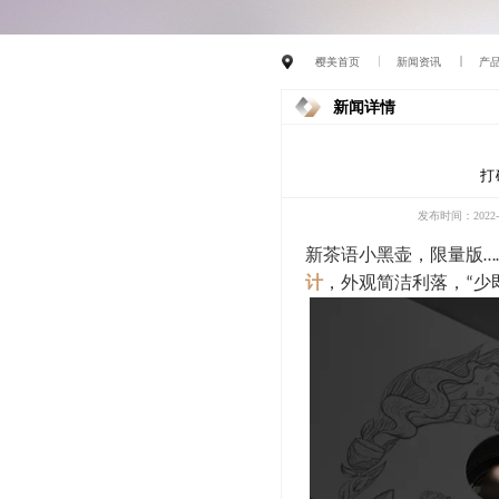
樱美首页
新闻资讯
产
新闻详情
打
发布时间：2022-0
新茶语小黑壶，限量版
…
计
，外观简洁利落，
少
“