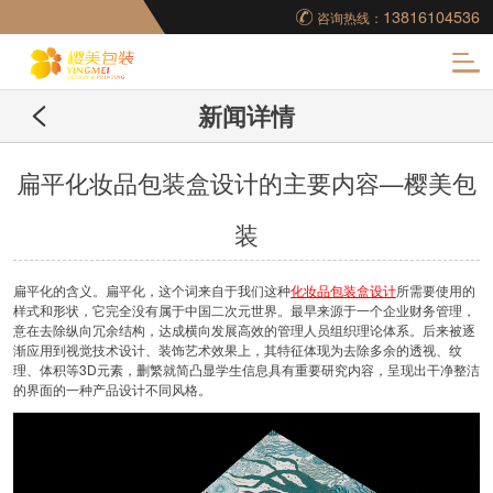
13816104536
咨询热线：
化
新闻详情
妆品包装盒工厂,高档
包装盒定制,创意包装
扁平化妆品包装盒设计的主要内容—樱美包
装
盒设计,包装盒制作
扁平化的含义。扁平化，这个词来自于我们这种
化妆品包装盒设计
所需要使用的
样式和形状，它完全没有属于中国二次元世界。最早来源于一个企业财务管理，
意在去除纵向冗余结构，达成横向发展高效的管理人员组织理论体系。后来被逐
渐应用到视觉技术设计、装饰艺术效果上，其特征体现为去除多余的透视、纹
理、体积等3D元素，删繁就简凸显学生信息具有重要研究内容，呈现出干净整洁
的界面的一种产品设计不同风格。