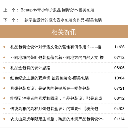
上一个：
Beauprty青少年护肤品包装设计-樱美包装
下一个：
一款学生设计的概念香水包装盒作品-樱美包装
相关资讯
礼品包装盒设计对于酒文化的营销有何作用？-----樱
11/26
美包装
不同地域的茶叶包装盒蕴含着不同地方的自然人文-樱
07/12
美包装
礼品盒包装的设计思路
08/06
红色纪念主题的双麻饼 创意包装盒-樱美包装
10/04
月饼包装盒设计是销售的关键所在—樱美包装
07/21
能得到消费者的喜爱和回应，产品包装设计那是真成
08/12
功呀—樱美包装
传统高雅的高档月饼包装盒设计的重要性【樱美包
04/08
装】
农夫山泉虎年限定生肖瓶，熟悉的水滴产品包装设计-
01/14