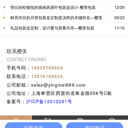
突出轻松愉悦的插画风茶叶包装盒设计-樱美包装
12/20
鲜亮夺目的月饼包装盒定制是决胜的关键所在—樱美
05/23
包装
礼品包装盒定制，设计要与质量共存—樱美包装
11/16
联系樱美
CONTACT YINGMEI
手机号码：
18939709668
联系电话：
13816104536
公司邮箱：sales@yingmei888.com
公司地址：上海奉贤区西渡街道奉金路558号C栋
备案号：
沪ICP备15013291号
在线咨询
拨打电话