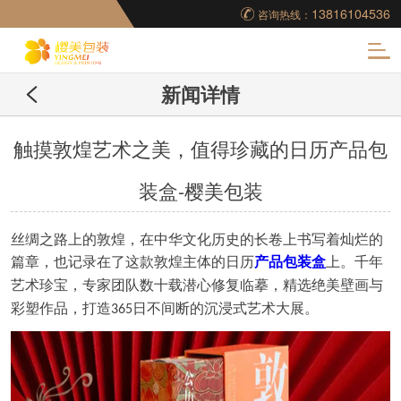
13816104536
咨询热线：
化
新闻详情
妆品包装盒工厂,高档
包装盒定制,创意包装
触摸敦煌艺术之美，值得珍藏的日历产品包
装盒-樱美包装
盒设计,包装盒制作
丝绸之路上的敦煌，在中华文化历史的长卷上书写着灿烂的
篇章
，也记录在了这款敦煌主体的日历
产品包装盒
上
。千年
艺术珍宝，专家团队数十载潜心修复临摹，精选绝美壁画与
彩塑作品，打造
日不间断的沉浸式艺术大展。
365