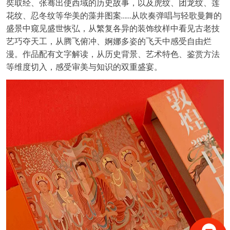
奘取经、张骞出使西域的历史故事，以及虎纹、团龙纹、莲
花纹、忍冬纹等华美的藻井图案
从吹奏弹唱与轻歌曼舞的
……
盛景中窥见盛世恢弘，从繁复各异的装饰纹样中看见古老技
艺巧夺天工，从腾飞俯冲、婀娜多姿的飞天中感受自由烂
漫。作品配有文字解读，从历史背景、艺术特色、鉴赏方法
等维度切入，感受审美与知识的双重盛宴。