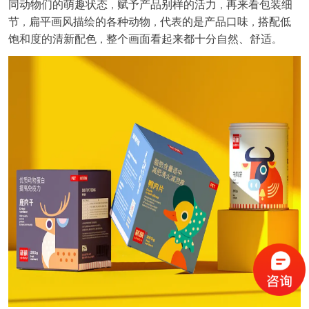
同动物们的萌趣状态
赋予产品别样的活力
再来看包装细
，
，
节
扁平画风描绘的各种动物
代表的是产品口味
搭配低
，
，
，
饱和度的清新配色
整个画面看起来都十分自然、舒适
，
。