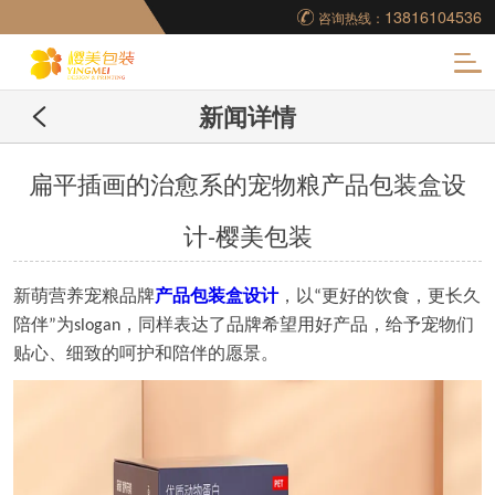
13816104536
咨询热线：
化
新闻详情
妆品包装盒工厂,高档
包装盒定制,创意包装
扁平插画的治愈系的宠物粮产品包装盒设
计-樱美包装
盒设计,包装盒制作
新萌营养宠粮品牌
产品包装盒设计
，
以
更好的饮食，更长久
“
陪伴
为
，同样表达了品牌希望用好产品，给予宠物们
”
slogan
贴心、细致的呵护和陪伴的愿景。