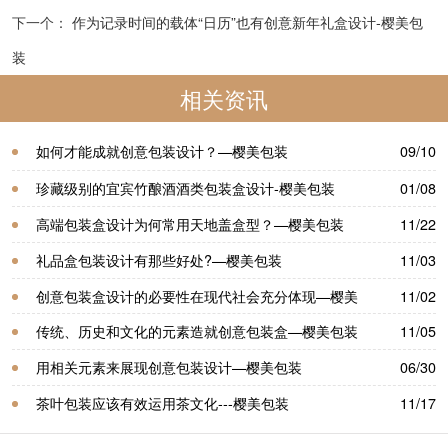
下一个：
作为记录时间的载体“日历”也有创意新年礼盒设计-樱美包
装
相关资讯
如何才能成就创意包装设计？—樱美包装
09/10
珍藏级别的宜宾竹酿酒酒类包装盒设计-樱美包装
01/08
高端包装盒设计为何常用天地盖盒型？—樱美包装
11/22
礼品盒包装设计有那些好处?—樱美包装
11/03
创意包装盒设计的必要性在现代社会充分体现—樱美
11/02
包装
传统、历史和文化的元素造就创意包装盒—樱美包装
11/05
用相关元素来展现创意包装设计—樱美包装
06/30
茶叶包装应该有效运用茶文化---樱美包装
11/17