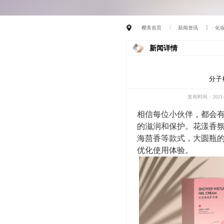
樱美首页
新闻资讯
化
新闻详情
分子
发布时间：2021-1
相信每位小伙伴
，
都会
的滋润和保护
。花漾香
海茴香等款式，大圆瓶
优化使用体验。