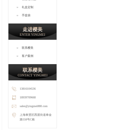
礼盒定制
手提袋
走进樱美
ENTER YINGMEI
联系樱美
客户案例
联系樱美
CONTACT YINGMEI
13816104536
18939709668
sales@yingmei888.com
上海奉贤区西渡街道奉金
路558号C栋