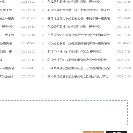
美包装
2022-04-22
化妆品包装设计的创新性原则—樱美包装
2021-08-10
盒-樱美包
2021-12-28
如何快速的设计出一款儿童食品的包装—樱美包
2021-08-31
装盒—樱美
2021-11-05
装
视觉传达在化妆品包装盒设计中的作用—樱美包
2021-06-10
—樱美包装
2021-10-13
装
化妆品包装设计的创新性原则—樱美包装
2021-05-31
？—樱美包
2021-06-19
交互式理念在大牌化妆品外包装盒视觉形象设计
2021-04-12
盒-樱美包
2021-12-23
中的应用【樱美包装】
化妆品包装盒一定要注重颜值的体现—樱美包装
2021-10-09
盒设计-樱
2021-12-03
象形字体设计的半山茶叶包装盒-樱美包装
2022-07-12
包装
2021-11-12
防疫情况下的口罩也由出奇的产品包装盒设计-
2022-02-17
？—樱美包
2021-08-11
樱美包装
一款精致且创意的中秋礼盒，心意满满的礼品包
2021-07-06
究对象的不
2021-07-24
装—樱美包装
我司领导受邀参加上饶商会女性创业“三八节”沙
2022-03-08
龙活动-樱美包装