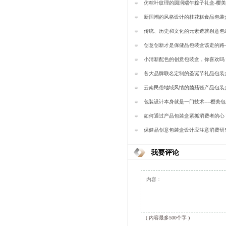
仿粽叶纹理的圆润端午粽子礼盒-樱
新国潮的风格设计的桂花糕食品包装
装
传统、历史和文化的元素造就创意包
包装
创意创新才是保健品包装盒该走的路
小清新配色的创意包装盒，你喜欢吗
装
各大品牌联名定制的圣诞节礼品包装
装
云南民俗地域风情的菌菇酱产品包装
美包装
包装设计本身就是一门技术----樱美
如何通过产品包装盒紧抓消费者的心
装
保健品创意包装盒设计应注意消费研
同美学—樱美包装
我要评论
( 内容最多500个字 )