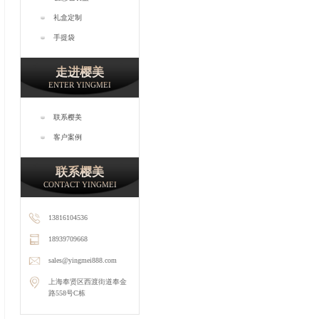
礼盒定制
手提袋
走进樱美
ENTER YINGMEI
联系樱美
客户案例
联系樱美
CONTACT YINGMEI
13816104536
18939709668
sales@yingmei888.com
上海奉贤区西渡街道奉金
路558号C栋