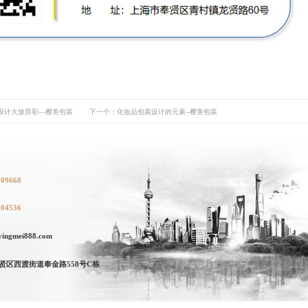
设计大放异彩—樱美包装
下一个：化妆品包装设计的元素--樱美包装
709668
104536
ngmei888.com
贤区西渡街道奉金路558号C栋