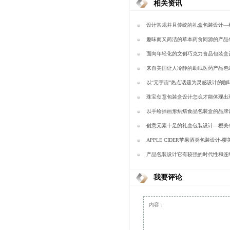
相关资讯
设计常规并且传统的礼盒包装设计—
趣味而又简洁的草本药食同源的产品
樱美包装
面向年轻化的文创巧克力食品包装盒
包装
来自美国让人冷静的助眠医药产品包
樱美包装
以“元宇宙”热点话题为灵感设计的咖
盒-樱美包装
珠宝创意包装盒设计怎么才能体现出
—樱美包装
以手绘插画形烘焙食品包装盒的品牌
包装
创意元素十足的礼盒包装设计—樱美
APPLE CIDER苹果酒类包装设计-
产品包装设计它有较强的时代性和连续性
美包装
我要评论