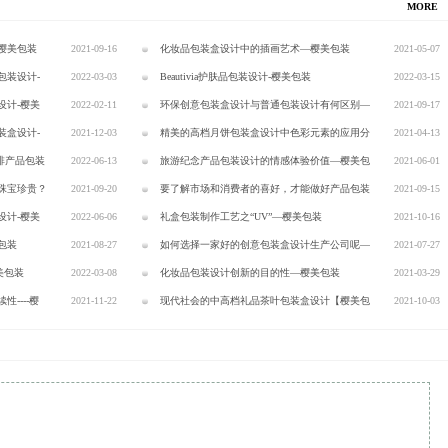
MORE
樱美包装
2021-09-16
化妆品包装盒设计中的插画艺术—樱美包装
2021-05-07
包装设计-
2022-03-03
Beautivia护肤品包装设计-樱美包装
2022-03-15
设计-樱美
2022-02-11
环保创意包装盒设计与普通包装设计有何区别—
2021-09-17
装盒设计-
2021-12-03
樱美包装
精美的高档月饼包装盒设计中色彩元素的应用分
2021-04-13
啡产品包装
2022-06-13
析【樱美包装】
旅游纪念产品包装设计的情感体验价值—樱美包
2021-06-01
珠宝珍贵？
2021-09-20
装
要了解市场和消费者的喜好，才能做好产品包装
2021-09-15
设计-樱美
2022-06-06
设计—樱美包装
礼盒包装制作工艺之“UV”—樱美包装
2021-10-16
包装
2021-08-27
如何选择一家好的创意包装盒设计生产公司呢—
2021-07-27
樱美包装
2022-03-08
樱美包装
化妆品包装设计创新的目的性—樱美包装
2021-03-29
----樱
2021-11-22
现代社会的中高档礼品茶叶包装盒设计【樱美包
2021-10-03
装】