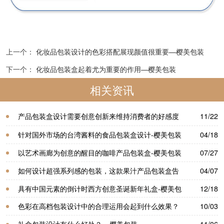
上一个：
化妆品包装设计的色彩搭配展现颜值很重要—樱美包装
下一个：
化妆品包装盒起着尤为重要的作用—樱美包装
相关资讯
产品包装盒设计需要创意创新来维持消费者的好感度
11/22
—樱美包装
针对国外市场的台湾酱料的食品包装盒设计-樱美包装
04/18
以艺术画廊为创意的醒目的咖啡产品包装盒-樱美包装
07/27
如何设计超强系列感的包装，这款果汁产品包装盒告
04/07
诉你-樱美包装
具有中国元素的倒计时西方创意圣诞新年礼盒-樱美包
12/18
装
色彩在高档包装设计中的合理运用会起到什么效果？
10/03
—樱美包装