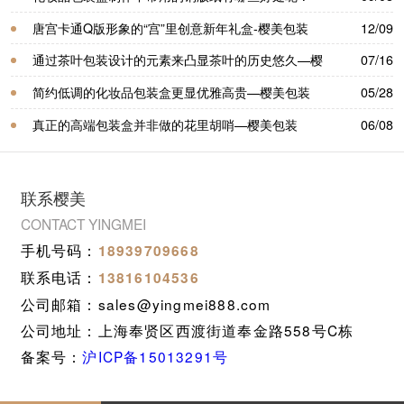
樱美包装
唐宫卡通Q版形象的“宫”里创意新年礼盒-樱美包装
12/09
通过茶叶包装设计的元素来凸显茶叶的历史悠久—樱
07/16
美包装
简约低调的化妆品包装盒更显优雅高贵—樱美包装
05/28
真正的高端包装盒并非做的花里胡哨—樱美包装
06/08
联系樱美
CONTACT YINGMEI
手机号码：
18939709668
联系电话：
13816104536
公司邮箱：sales@yingmei888.com
公司地址：上海奉贤区西渡街道奉金路558号C栋
备案号：
沪ICP备15013291号