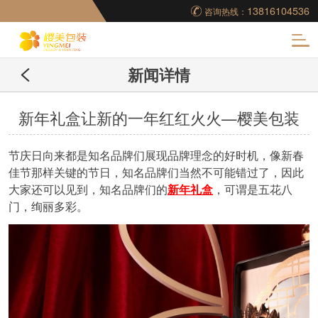
13816104536
咨询热线：
化
新闻详情
妆品包装盒工厂,高档
包装盒定制,创意包装
新年礼盒让新的一年红红火火—樱美包装
盒设计,包装盒制作
节庆日向来都是知名品牌们展现品牌理念的好时机，像新春
佳节那样关键的节日，知名品牌们当然不可能错过了，因此
大家还可以见到，知名品牌们的
新年礼盒
，可谓是五花八
门，绚丽多彩。