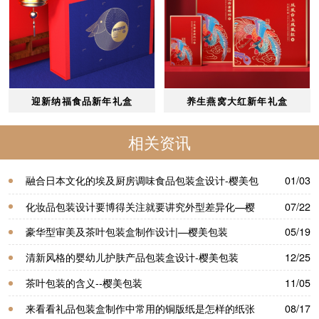
迎新纳福食品新年礼盒
养生燕窝大红新年礼盒
相关资讯
融合日本文化的埃及厨房调味食品包装盒设计-樱美包
01/03
装
化妆品包装设计要博得关注就要讲究外型差异化—樱
07/22
美包装
豪华型审美及茶叶包装盒制作设计|—樱美包装
05/19
清新风格的婴幼儿护肤产品包装盒设计-樱美包装
12/25
茶叶包装的含义--樱美包装
11/05
来看看礼品包装盒制作中常用的铜版纸是怎样的纸张
08/17